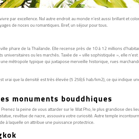
vivre par excellence. Nul autre endroit au monde n’est aussi brillant et co
oyages de noces ou romantiques. Bref, un séjour pour tous.
ille phare de la Thaïlande. Elle recense près de 10 à 12 millions d’habitan
tuts universitaires ou les marchés. Taxée de « ville sophistiquée », elle 
ci une métropole typique qui juxtapose merveille historique, rues marchande
l est vrai que la densité est très élevée (5 258,6 hab/km2), ce qui indique 
t des monuments bouddhiques
enez la peine de vous attarder sur le Wat Pho, le plus grandiose des lieu
atue, revêtue de nacre, assouvira votre curiosité. Autre temple incontourna
e à laquelle on attribue une puissance protectrice.
ngkok