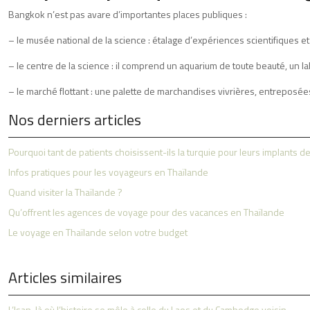
Bangkok n’est pas avare d’importantes places publiques :
– le musée national de la science : étalage d’expériences scientifiques et d
– le centre de la science : il comprend un aquarium de toute beauté, un l
– le marché flottant : une palette de marchandises vivrières, entreposé
Nos derniers articles
Pourquoi tant de patients choisissent-ils la turquie pour leurs implants d
Infos pratiques pour les voyageurs en Thaïlande
Quand visiter la Thaïlande ?
Qu’offrent les agences de voyage pour des vacances en Thaïlande
Le voyage en Thaïlande selon votre budget
Articles similaires
L’Isan, là où l’histoire se mêle à celle du Laos et du Cambodge voisin