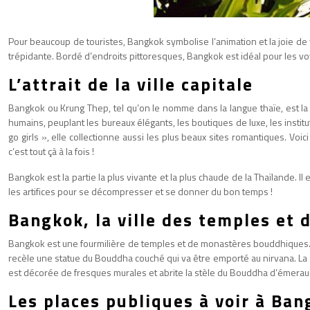
Pour beaucoup de touristes, Bangkok symbolise l’animation et la joie de 
trépidante. Bordé d’endroits pittoresques, Bangkok est idéal pour les v
L’attrait de la ville capitale
Bangkok ou Krung Thep, tel qu’on le nomme dans la langue thaïe, est la v
humains, peuplant les bureaux élégants, les boutiques de luxe, les insti
go girls », elle collectionne aussi les plus beaux sites romantiques. Voi
c’est tout çà à la fois !
Bangkok est la partie la plus vivante et la plus chaude de la Thaïlande. I
les artifices pour se décompresser et se donner du bon temps !
Bangkok, la ville des temples e
Bangkok est une fourmilière de temples et de monastères bouddhiques. Pr
recèle une statue du Bouddha couché qui va être emporté au nirvana. La st
est décorée de fresques murales et abrite la stèle du Bouddha d’émeraud
Les places publiques à voir à Ba