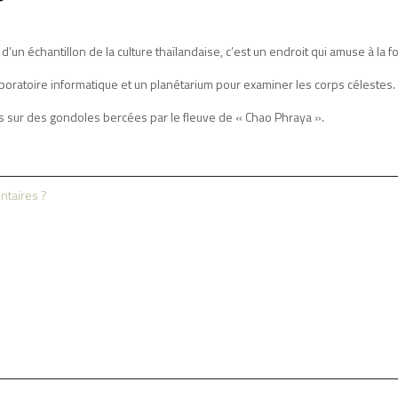
’un échantillon de la culture thaïlandaise, c’est un endroit qui amuse à la fo
aboratoire informatique et un planétarium pour examiner les corps célestes.
es sur des gondoles bercées par le fleuve de « Chao Phraya ».
entaires ?