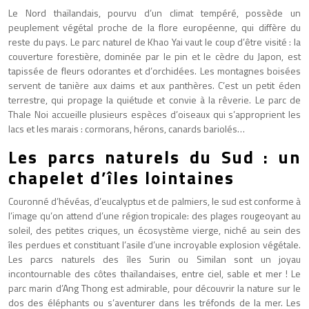
Le Nord thaïlandais, pourvu d’un climat tempéré, possède un
peuplement végétal proche de la flore européenne, qui diffère du
reste du pays. Le parc naturel de Khao Yai vaut le coup d’être visité : la
couverture forestière, dominée par le pin et le cèdre du Japon, est
tapissée de fleurs odorantes et d’orchidées. Les montagnes boisées
servent de tanière aux daims et aux panthères. C’est un petit éden
terrestre, qui propage la quiétude et convie à la rêverie. Le parc de
Thale Noi accueille plusieurs espèces d’oiseaux qui s’approprient les
lacs et les marais : cormorans, hérons, canards bariolés…
Les parcs naturels du Sud : un
chapelet d’îles lointaines
Couronné d’hévéas, d’eucalyptus et de palmiers, le sud est conforme à
l’image qu’on attend d’une région tropicale: des plages rougeoyant au
soleil, des petites criques, un écosystème vierge, niché au sein des
îles perdues et constituant l’asile d’une incroyable explosion végétale.
Les parcs naturels des îles Surin ou Similan sont un joyau
incontournable des côtes thaïlandaises, entre ciel, sable et mer ! Le
parc marin d’Ang Thong est admirable, pour découvrir la nature sur le
dos des éléphants ou s’aventurer dans les tréfonds de la mer. Les