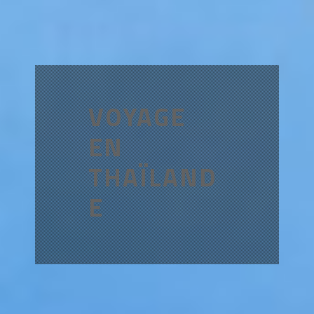
VOYAGE
EN
THAÏLAND
E